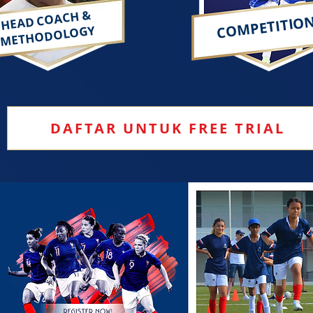
HEAD COACH &
COMPETITIO
METHODOLOGY
DAFTAR UNTUK FREE TRIAL