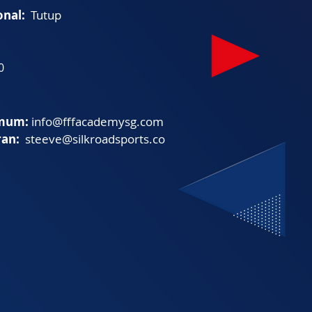
onal:
Tutup
0
mum:
info@fffacademysg.com
ran:
steeve@silkroadsports.co