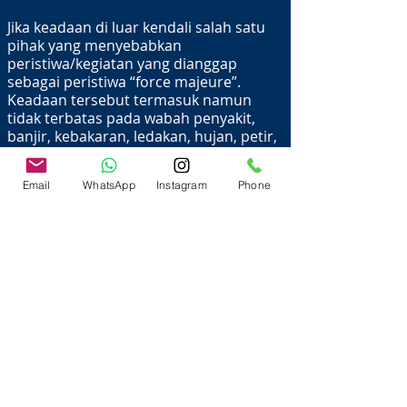
Jika keadaan di luar kendali salah satu
pihak yang menyebabkan
peristiwa/kegiatan yang dianggap
sebagai peristiwa “force majeure”.
Keadaan tersebut termasuk namun
tidak terbatas pada wabah penyakit,
banjir, kebakaran, ledakan, hujan, petir,
badai, sabotase, pemadaman listrik
bukan karena kesalahan salah satu
Email
WhatsApp
Instagram
Phone
pihak, takdir Tuhan, pemogokan dan
tindakan otoritas pemerintah. Jika
kegiatan harus dibatalkan karena suatu
peristiwa Force Majeure, Akademi Sepak
Bola Perancis tidak berkewajiban untuk
melakukan kegiatan tersebut dan
anggota tidak berhak atas
pengembalian uang kompensasi.
Ganti Rugi
Tindakan pencegahan yang wajar akan